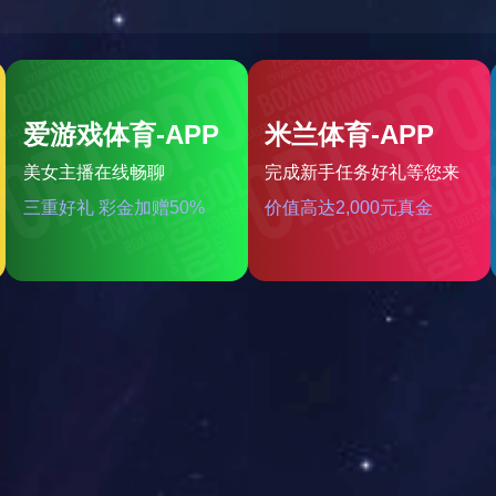
反渗透膜--BW30-400IG
工业耗材
+