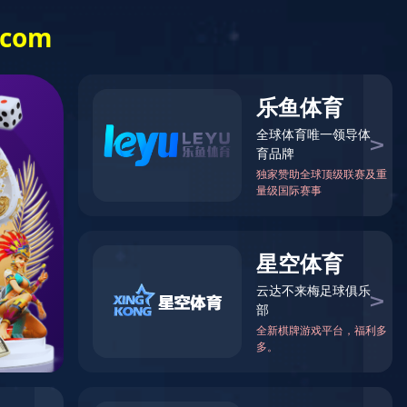
联系方式
18136653385
025-85565586
产品实拍
应用行业