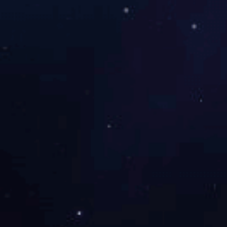
EPCOS
PECO
公司简介
产品介绍