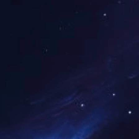
应用案例推荐
RECOMMENDED CASES