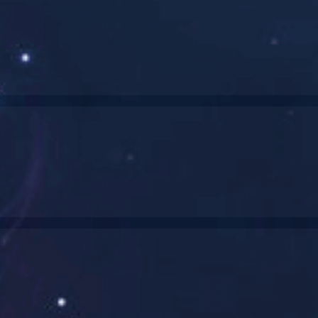
>
工业耗材