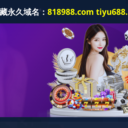
注自动化领域
10
载以上
业
石油化工、电力工程、水务业务
等行业
产品介绍
在线留言
招贤纳士