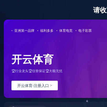
华体会网页版页面登录
您好！欢迎访问华体会网页版页面登录-华体会(中国) 官方网站！
专
专
华体会网页版页面登录-华体会(中国)
公司简介
华体会网页版页面登录
联系我们