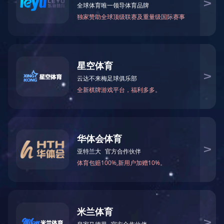
华体会网页版页面登录
热烈庆祝华体会网页版页面登录-华体会(中国) 入围
施耐德合格供应商
更新时间 2022-03-21 18:58:45
阅读
9822
经过公司全体同事的共同努力，我公司于
2019年正式入围施耐德合格供应商，也感
谢施耐德公司对
于我公司的支持与信任，今后
我们更要坚持以客户为本，诚信经营的
理念服务于客户！